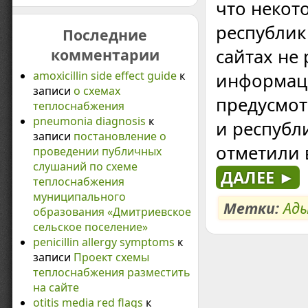
что некот
республик
Последние
комментарии
сайтах не
amoxicillin side effect guide
к
информаци
записи
о схемах
предусмо
теплоснабжения
pneumonia diagnosis
к
и республ
записи
постановление о
отметили 
проведении публичных
слушаний по схеме
ДАЛЕЕ ►
теплоснабжения
муниципального
Метки:
Ады
образования «Дмитриевское
сельское поселение»
penicillin allergy symptoms
к
записи
Проект схемы
теплоснабжения разместить
на сайте
otitis media red flags
к