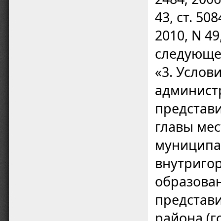
43, ст. 508
2010, N 49
следующе
«3. Услов
админист
представи
главы ме
муниципал
внутриго
образова
представ
района (г