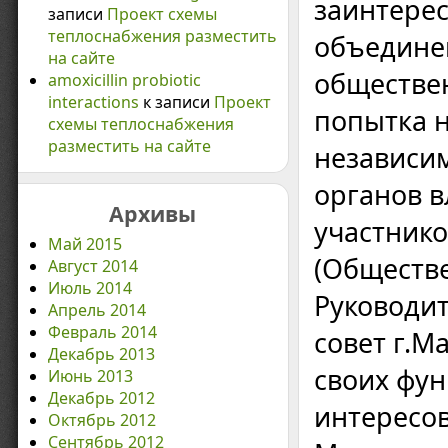
заинтере
записи
Проект схемы
теплоснабжения разместить
объедине
на сайте
обществен
amoxicillin probiotic
interactions
к записи
Проект
попытка 
схемы теплоснабжения
разместить на сайте
независи
органов 
Архивы
участнико
Май 2015
(Обществ
Август 2014
Июль 2014
Руководи
Апрель 2014
Февраль 2014
совет г.М
Декабрь 2013
своих фун
Июнь 2013
Декабрь 2012
интересов
Октябрь 2012
Сентябрь 2012