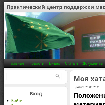
Практический центр поддержки мес
Главная
Новости
Видео
Статьи
Документы
Найти:
Моя хата
Дата: 25.05.2011
Вход
Положен
Войти
материал