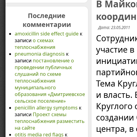
В Майко
координ
Последние
комментарии
Дата: 23.05.2011
amoxicillin side effect guide
к
Сотрудни
записи
о схемах
теплоснабжения
участие в
pneumonia diagnosis
к
инициатив
записи
постановление о
проведении публичных
партийног
слушаний по схеме
теплоснабжения
Тема Круг
муниципального
и власть.
образования «Дмитриевское
сельское поселение»
Круглого 
penicillin allergy symptoms
к
записи
Проект схемы
создании
теплоснабжения разместить
центра, в
на сайте
otitis media red flags
к