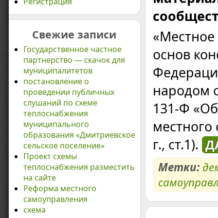
Регистрация
сообщест
Свежие записи
«Местное 
Государственное частное
основ кон
партнерство — скачок для
Федераци
муниципалитетов
постановление о
народом 
проведении публичных
слушаний по схеме
131-Ф «О
теплоснабжения
местного 
муниципального
образования «Дмитриевское
г., ст.1).
Д
сельское поселение»
Проект схемы
Метки:
де
теплоснабжения разместить
на сайте
самоуправ
Реформа местного
самоуправления
схема