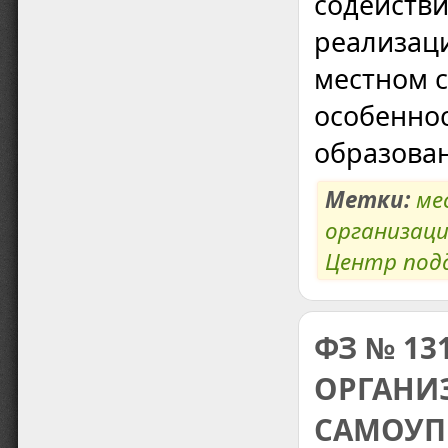
содействи
реализаци
местном 
особенно
образова
Метки:
ме
организац
Центр под
ФЗ № 1
ОРГАНИ
САМОУП