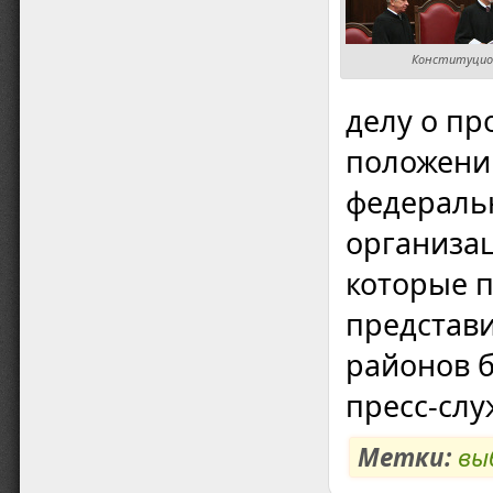
Конституцион
делу о пр
положений
федераль
организац
которые 
представ
районов б
пресс-слу
Метки:
вы