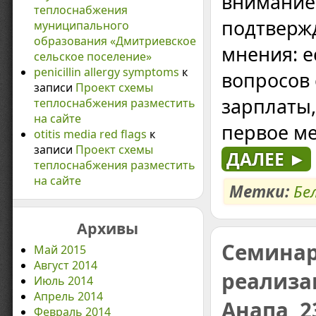
внимание 
теплоснабжения
подтверж
муниципального
образования «Дмитриевское
мнения: е
сельское поселение»
penicillin allergy symptoms
к
вопросов
записи
Проект схемы
зарплаты,
теплоснабжения разместить
на сайте
первое м
otitis media red flags
к
записи
Проект схемы
ДАЛЕЕ ►
теплоснабжения разместить
на сайте
Метки:
Бе
Архивы
Семинар
Май 2015
Август 2014
реализа
Июль 2014
Апрель 2014
Анапа, 2
Февраль 2014