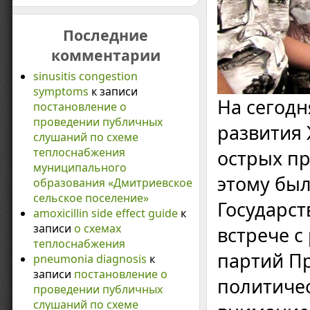
Последние
комментарии
sinusitis congestion
symptoms
к записи
На сегодн
постановление о
проведении публичных
развития 
слушаний по схеме
теплоснабжения
острых п
муниципального
этому бы
образования «Дмитриевское
сельское поселение»
Государст
amoxicillin side effect guide
к
записи
о схемах
встрече с
теплоснабжения
партий Пр
pneumonia diagnosis
к
записи
постановление о
политичес
проведении публичных
слушаний по схеме