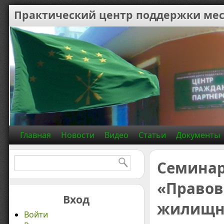
Практический центр поддержки мес
Главная
Новости
Видео
Статьи
Документы
Найти:
Семинар
«Правов
Вход
жилищно
Войти