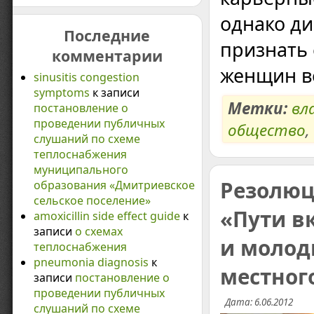
однако д
Последние
признать
комментарии
женщин в
sinusitis congestion
symptoms
к записи
Метки:
вл
постановление о
проведении публичных
общество
,
слушаний по схеме
теплоснабжения
муниципального
Резолюц
образования «Дмитриевское
сельское поселение»
«Пути в
amoxicillin side effect guide
к
записи
о схемах
и молод
теплоснабжения
pneumonia diagnosis
к
местног
записи
постановление о
проведении публичных
Дата: 6.06.2012
слушаний по схеме