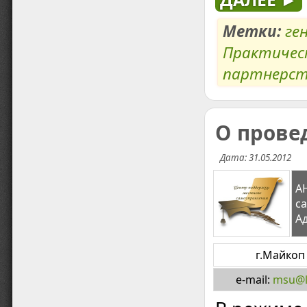
Метки:
ге
Практичес
партнерс
О прове
Дата: 31.05.2012
А
с
Ад
г.Майкоп 
e-mail:
msu@l