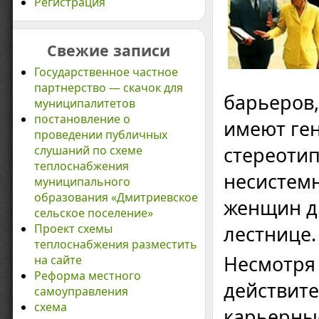
Регистрация
Свежие записи
Государственное частное
партнерство — скачок для
барьеров,
муниципалитетов
постановление о
имеют ге
проведении публичных
стереотип
слушаний по схеме
теплоснабжения
несистемн
муниципального
образования «Дмитриевское
женщин дв
сельское поселение»
Проект схемы
лестнице.
теплоснабжения разместить
Несмотря 
на сайте
Реформа местного
действит
самоуправления
схема
карьерные