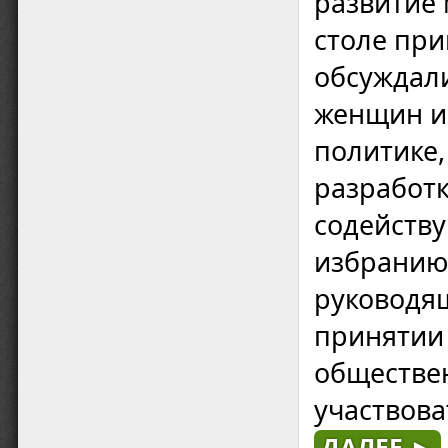
развитие 
столе пр
обсуждали
женщин и
политике,
разработк
содейств
избранию
руководя
принятии 
обществе
участвова
ДАЛЕЕ ►