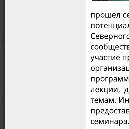
прошел се
потенциа
Северного
сообществ
участие п
организа
программ
лекции, д
темам. И
предостав
семинара.