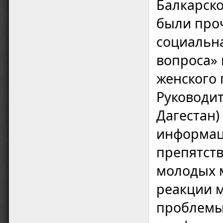
Балкарско
были проч
социальна
вопроса»
женского 
Руководит
Дагестан)
информац
препятст
молодых м
реакции 
проблемы