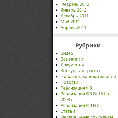
Февраль 2012
Январь 2012
Декабрь 2011
Май 2011
Апрель 2011
Рубрики
Видео
Все записи
Документы
Конкурсы и гранты
Новое в законодательстве
Новости
Реализация ФЗ
Реализация ФЗ № 131 от
2003 г.
Реализация ФЗ №8
Статьи
Федеральные документы