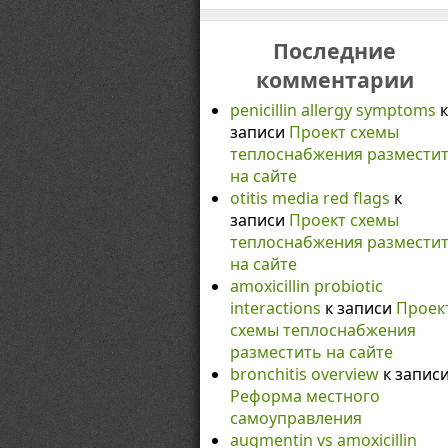
Последние
комментарии
penicillin allergy symptoms
к
записи
Проект схемы
теплоснабжения размести
на сайте
otitis media red flags
к
записи
Проект схемы
теплоснабжения размести
на сайте
amoxicillin probiotic
interactions
к записи
Проек
схемы теплоснабжения
разместить на сайте
bronchitis overview
к запис
Реформа местного
самоуправления
augmentin vs amoxicillin