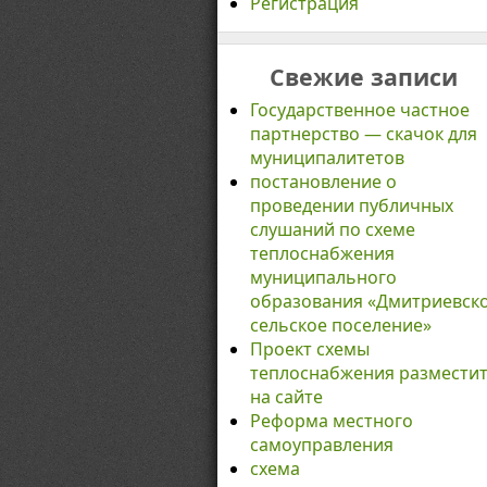
Регистрация
Свежие записи
Государственное частное
партнерство — скачок для
муниципалитетов
постановление о
проведении публичных
слушаний по схеме
теплоснабжения
муниципального
образования «Дмитриевск
сельское поселение»
Проект схемы
теплоснабжения размести
на сайте
Реформа местного
самоуправления
схема