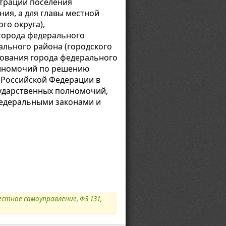
страции поселения
ия, а для главы местной
го округа),
города федерального
льного района (городского
зования города федерального
олномочий по решению
 Российской Федерации в
ударственных полномочий,
едеральными законами и
естное самоуправление
,
ФЗ 131
,