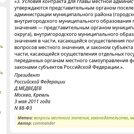
«3. Условия контракта для главы местной админи
утверждаются представительным органом поселен
администрации муниципального района (городско
внутригородского муниципального образования 
значения — представительным органом муниципа
округа), внутригородского муниципального обра
значения в части, касающейся осуществления п
ть
вопросов местного значения, и законом субъекта
части, касающейся осуществления отдельных гос
переданных органам местного самоуправления ф
законами субъектов Российской Федерации.».
ть
Президент
Российской Федерации
Д.МЕДВЕДЕВ
т
Москва, Кремль
3 мая 2011 года
N 88-ФЗ
и
Метки:
вопросы местного значения
,
законодательство
,
м
Автор:
commander