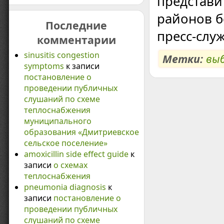
представи
районов б
Последние
пресс-служ
комментарии
sinusitis congestion
Метки:
вы
symptoms
к записи
постановление о
проведении публичных
слушаний по схеме
теплоснабжения
муниципального
образования «Дмитриевское
сельское поселение»
amoxicillin side effect guide
к
записи
о схемах
теплоснабжения
pneumonia diagnosis
к
записи
постановление о
проведении публичных
слушаний по схеме