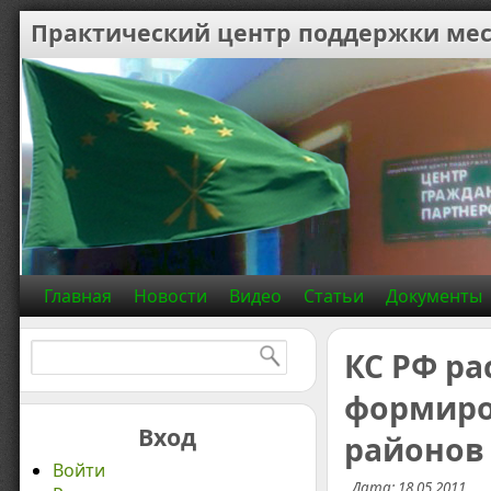
Практический центр поддержки мес
Главная
Новости
Видео
Статьи
Документы
Найти:
КС РФ ра
формиро
Вход
районов
Войти
Дата: 18.05.2011