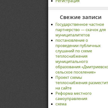
Регистрация
Свежие записи
Государственное частное
партнерство — скачок для
муниципалитетов
постановление о
проведении публичных
слушаний по схеме
теплоснабжения
муниципального
образования «Дмитриевск
сельское поселение»
Проект схемы
теплоснабжения размести
на сайте
Реформа местного
самоуправления
схема