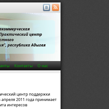
екоммерческая
"Практический центр
стного
я", республика Адыгея
ранты
Контакты
О нас
ический центр поддержки
 апреля 2011 года принимает
ита интересов