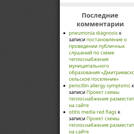
Последние
комментарии
pneumonia diagnosis
к
записи
постановление о
проведении публичных
слушаний по схеме
теплоснабжения
муниципального
образования «Дмитриевск
сельское поселение»
penicillin allergy symptoms
к
записи
Проект схемы
теплоснабжения размести
на сайте
otitis media red flags
к
записи
Проект схемы
теплоснабжения размести
на сайте