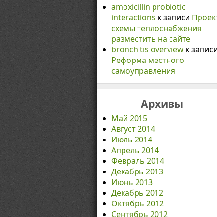
amoxicillin probiotic
interactions
к записи
Проек
схемы теплоснабжения
разместить на сайте
bronchitis overview
к запис
Реформа местного
самоуправления
Архивы
Май 2015
Август 2014
Июль 2014
Апрель 2014
Февраль 2014
Декабрь 2013
Июнь 2013
Декабрь 2012
Октябрь 2012
Сентябрь 2012