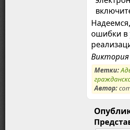
включит
Надеемся,
ошибки в 
реализаци
Виктория
Метки:
Ад
гражданск
Автор:
com
Опубли
Предста