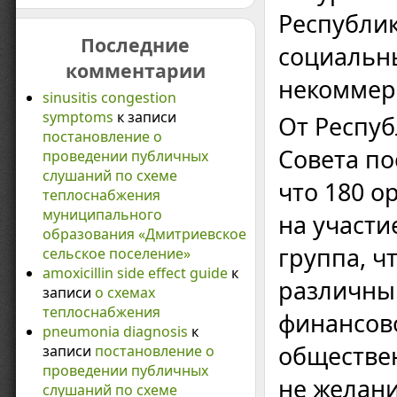
Республик
Последние
социальн
комментарии
некоммер
sinusitis congestion
symptoms
к записи
От Респуб
постановление о
Совета по
проведении публичных
слушаний по схеме
что 180 
теплоснабжения
муниципального
на участи
образования «Дмитриевское
группа, ч
сельское поселение»
amoxicillin side effect guide
к
различным
записи
о схемах
теплоснабжения
финансов
pneumonia diagnosis
к
обществен
записи
постановление о
проведении публичных
не желани
слушаний по схеме