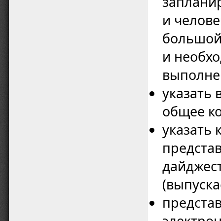
заплани
и челове
большой
и необхо
выполне
указать 
общее ко
указать 
предста
дайджес
(выпуска
предста
электро