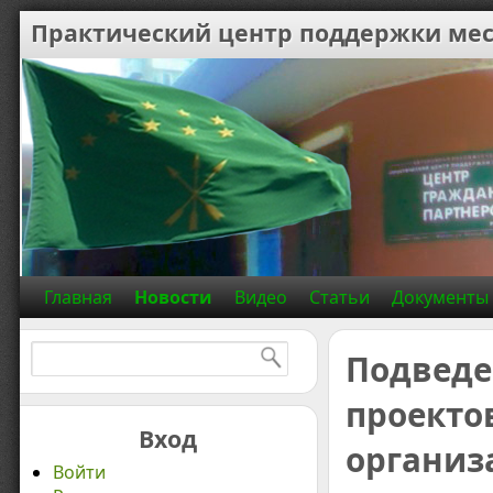
Практический центр поддержки мес
Главная
Новости
Видео
Статьи
Документы
Найти:
Подведе
проекто
Вход
организ
Войти