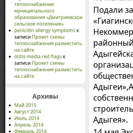
теплоснабжения
Подали з
муниципального
образования «Дмитриевское
«Гиагинск
сельское поселение»
Некоммер
penicillin allergy symptoms
к
записи
Проект схемы
районный
теплоснабжения разместить
на сайте
Адыгейск
otitis media red flags
к
организац
записи
Проект схемы
теплоснабжения разместить
обществе
на сайте
Адыгеи»,
Архивы
собствен
Май 2015
строител
Август 2014
Адыгея».
Июль 2014
Апрель 2014
14 мая Эк
Февраль 2014