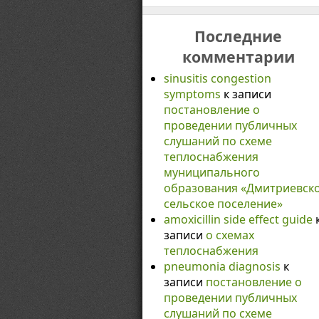
Последние
комментарии
sinusitis congestion
symptoms
к записи
постановление о
проведении публичных
слушаний по схеме
теплоснабжения
муниципального
образования «Дмитриевск
сельское поселение»
amoxicillin side effect guide
записи
о схемах
теплоснабжения
pneumonia diagnosis
к
записи
постановление о
проведении публичных
слушаний по схеме