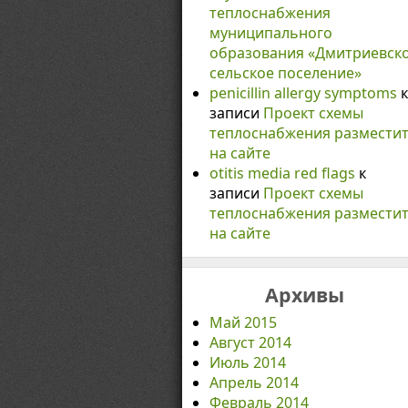
теплоснабжения
муниципального
образования «Дмитриевск
сельское поселение»
penicillin allergy symptoms
к
записи
Проект схемы
теплоснабжения размести
на сайте
otitis media red flags
к
записи
Проект схемы
теплоснабжения размести
на сайте
Архивы
Май 2015
Август 2014
Июль 2014
Апрель 2014
Февраль 2014