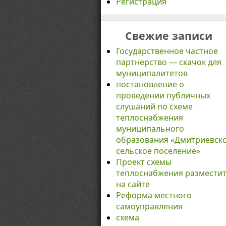
Регистрация
Свежие записи
Государственное частное
партнерство — скачок для
муниципалитетов
постановление о
проведении публичных
слушаний по схеме
теплоснабжения
муниципального
образования «Дмитриевск
сельское поселение»
Проект схемы
теплоснабжения размести
на сайте
Реформа местного
самоуправления
схема