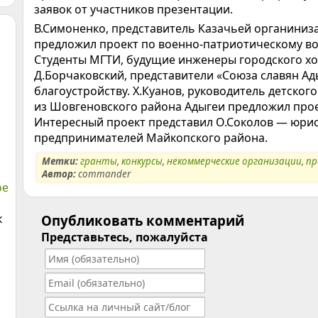
заявок от участников презентации.
В.Симоненко, представитель Казачьей органиниза
предложил проект по военно-патриотическому в
Студенты МГТИ, будущие инженеры городского хо
Д.Борчаковский, представители «Союза славян А
благоустройству. Х.Куанов, руководитель детског
из Шовгеновского района Адыгеи предложил проек
Интересный проект представил О.Соколов — юри
предпринимателей Майкопского района.
Метки:
гранты
,
конкурсы
,
некоммерческие организации
,
пр
Автор:
commander
ое
к
Опубликовать комментарий
Представьтесь, пожалуйста