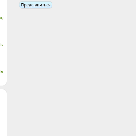
ое
ть
ть