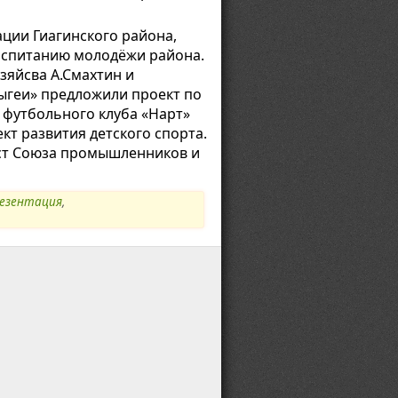
ции Гиагинского района,
оспитанию молодёжи района.
зяйсва А.Смахтин и
дыгеи» предложили проект по
о футбольного клуба «Нарт»
т развития детского спорта.
ст Союза промышленников и
езентация
,