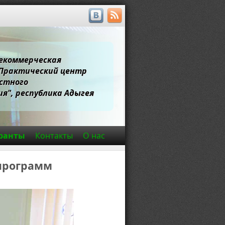
екоммерческая
"Практический центр
стного
я", республика Адыгея
гранты
Контакты
О нас
 программ