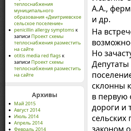
теплоснабжения
А.А., фер
муниципального
образования «Дмитриевское
и др.
сельское поселение»
На встре
penicillin allergy symptoms
к
записи
Проект схемы
возможнос
теплоснабжения разместить
на сайте
Но зачаст
otitis media red flags
к
Депутаты
записи
Проект схемы
теплоснабжения разместить
поселение
на сайте
склонны к
Архивы
в первую
Май 2015
дороги и 
Август 2014
сельских 
Июль 2014
Апрель 2014
законом о
Февраль 2014