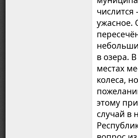
числится –
ужасное. 
пересечён
небольших
в озера. 
местах ме
колеса, н
пожеланий
этому при
случай в 
Республик
вопрос из