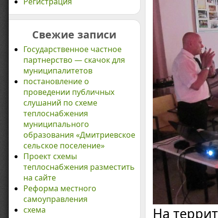
Регистрация
Свежие записи
Государственное частное
партнерство — скачок для
муниципалитетов
постановление о
проведении публичных
слушаний по схеме
теплоснабжения
муниципального
образования «Дмитриевское
сельское поселение»
Проект схемы
теплоснабжения разместить
на сайте
Реформа местного
самоуправления
схема
На терри