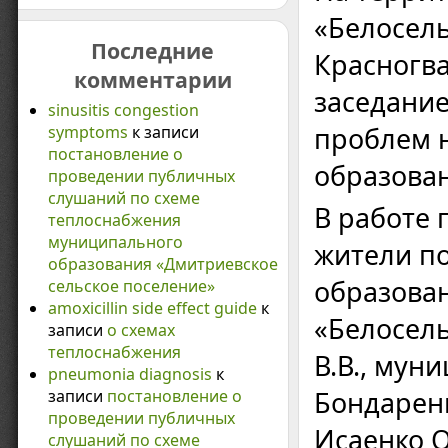
«Белосель
Последние
Красногва
комментарии
заседани
sinusitis congestion
проблем 
symptoms
к записи
постановление о
образован
проведении публичных
слушаний по схеме
В работе 
теплоснабжения
муниципального
жители по
образования «Дмитриевское
образова
сельское поселение»
amoxicillin side effect guide
к
«Белосель
записи
о схемах
теплоснабжения
В.В., мун
pneumonia diagnosis
к
Бондаренк
записи
постановление о
проведении публичных
Исаенко О
слушаний по схеме