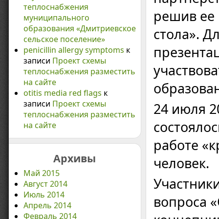
теплоснабжения
решив ее 
муниципального
образования «Дмитриевское
стола». Д
сельское поселение»
презентац
penicillin allergy symptoms
к
записи
Проект схемы
участвов
теплоснабжения разместить
на сайте
образован
otitis media red flags
к
записи
Проект схемы
24 июля 2
теплоснабжения разместить
состоялос
на сайте
работе «к
Архивы
человек.
Май 2015
Участники
Август 2014
Июль 2014
вопроса 
Апрель 2014
Февраль 2014