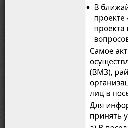
В ближай
проекте 
проекта 
вопросов
Самое акт
осуществ
(ВМЗ), ра
организа
лиц в пос
Для инфор
принять у
а) В посе