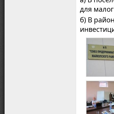
для малог
б) В райо
инвестици