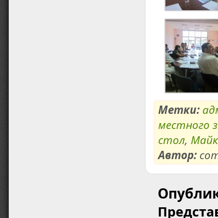
Метки:
ад
местного 
стол
,
Майк
Автор:
com
Опубли
Предста