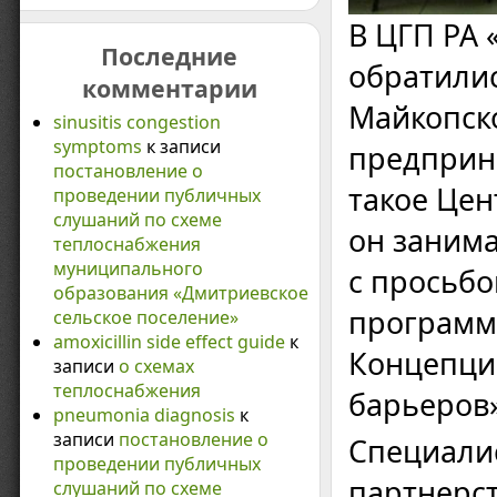
В ЦГП РА 
Последние
обратили
комментарии
Майкопско
sinusitis congestion
symptoms
к записи
предприн
постановление о
такое Цен
проведении публичных
слушаний по схеме
он заним
теплоснабжения
муниципального
с просьбо
образования «Дмитриевское
программ
сельское поселение»
amoxicillin side effect guide
к
Концепци
записи
о схемах
теплоснабжения
барьеров»
pneumonia diagnosis
к
записи
постановление о
Специали
проведении публичных
партнерст
слушаний по схеме