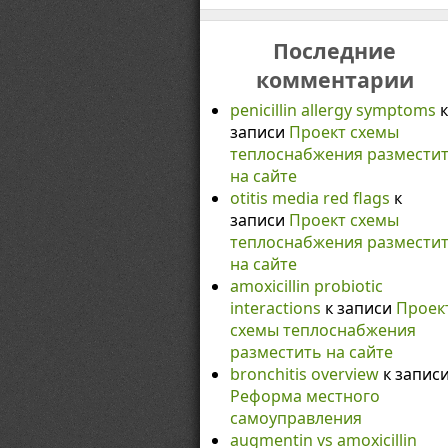
Последние
комментарии
penicillin allergy symptoms
к
записи
Проект схемы
теплоснабжения размести
на сайте
otitis media red flags
к
записи
Проект схемы
теплоснабжения размести
на сайте
amoxicillin probiotic
interactions
к записи
Проек
схемы теплоснабжения
разместить на сайте
bronchitis overview
к запис
Реформа местного
самоуправления
augmentin vs amoxicillin