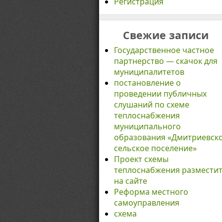
Регистрация
Свежие записи
Государственное частное
партнерство — скачок для
муниципалитетов
постановление о
проведении публичных
слушаний по схеме
теплоснабжения
муниципального
образования «Дмитриевск
сельское поселение»
Проект схемы
теплоснабжения размести
на сайте
Реформа местного
самоуправления
схема