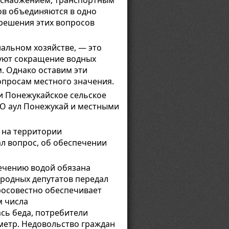
доснабжением, транспортным
ов объединяются в одно
 решения этих вопросов
альном хозяйстве, — это
уют сокращение водных
. Однако оставим эти
опросам местного значения.
и Понежукайское сельское
МО аул Понежукай и местными
 на территории
ал вопрос, об обеспечении
печению водой обязана
ародных депутатов передал
осовестно обеспечивает
м числа
сь беда, потребители
метр. Недовольство граждан