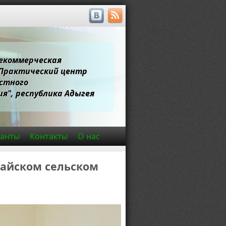
екоммерческая
"Практический центр
стного
я", республика Адыгея
ранты
Контакты
О нас
кайском сельском