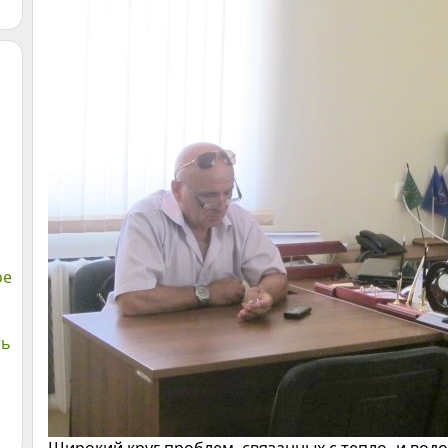
ое
ть