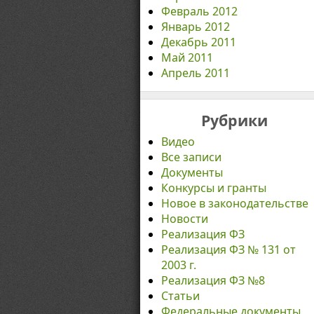
Февраль 2012
Январь 2012
Декабрь 2011
Май 2011
Апрель 2011
Рубрики
Видео
Все записи
Документы
Конкурсы и гранты
Новое в законодательстве
Новости
Реализация ФЗ
Реализация ФЗ № 131 от
2003 г.
Реализация ФЗ №8
Статьи
Федеральные документы