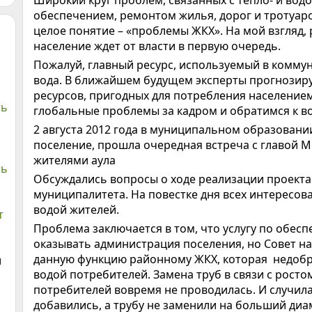
Широкий круг проблем, связанных с тепло- и во
обеспечением, ремонтом жилья, дорог и тротуар
целое понятие – «проблемы ЖКХ». На мой взгляд,
население ждет от власти в первую очередь.
Пожалуй, главный ресурс, используемый в коммун
вода. В ближайшем будущем эксперты прогнозир
ресурсов, пригодных для потребления населением
ть
глобальные проблемы за кадром и обратимся к в
2 августа 2012 года в муниципальном образовани
поселение, прошла очередная встреча с главой 
жителями аула
ть
Обсуждались вопросы о ходе реализации проекта
муниципалитета. На повестке дня всех интересов
водой жителей.
т
Проблема заключается в том, что услугу по обес
оказывать администрация поселения, но Совет н
данную функцию районному ЖКХ, которая недобр
и
водой потребителей. Замена труб в связи с росто
потребителей вовремя не проводилась. И случила
добавились, а трубу не заменили на больший диа