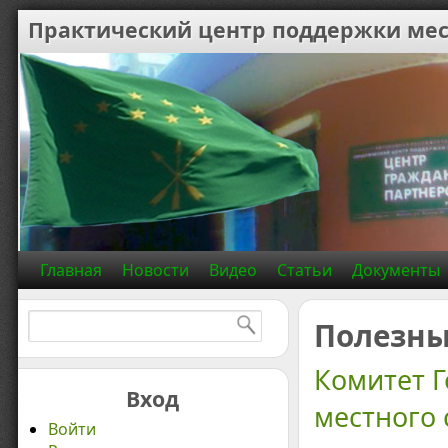
Практический центр поддержки мес
Главная
Новости
Видео
Статьи
Документы
Найти:
Полезны
Комитет 
Вход
местного
Войти