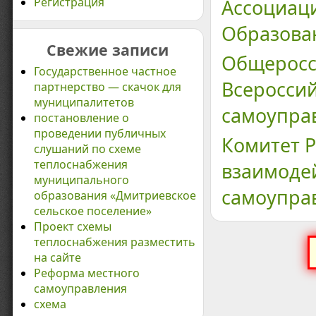
Регистрация
Ассоциац
Образова
Свежие записи
Общеросс
Государственное частное
Всероссий
партнерство — скачок для
муниципалитетов
самоупра
постановление о
проведении публичных
Комитет Р
слушаний по схеме
теплоснабжения
взаимоде
муниципального
самоупра
образования «Дмитриевское
сельское поселение»
Проект схемы
теплоснабжения разместить
на сайте
Реформа местного
самоуправления
схема