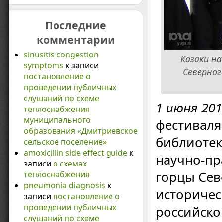
Последние
комментарии
sinusitis congestion
Казаки н
symptoms
к записи
Северног
постановление о
проведении публичных
слушаний по схеме
1 июня 20
теплоснабжения
муниципального
фестиваля
образования «Дмитриевское
библиотек
сельское поселение»
amoxicillin side effect guide
к
научно-пр
записи
о схемах
горцы Сев
теплоснабжения
pneumonia diagnosis
к
историчес
записи
постановление о
проведении публичных
российско
слушаний по схеме