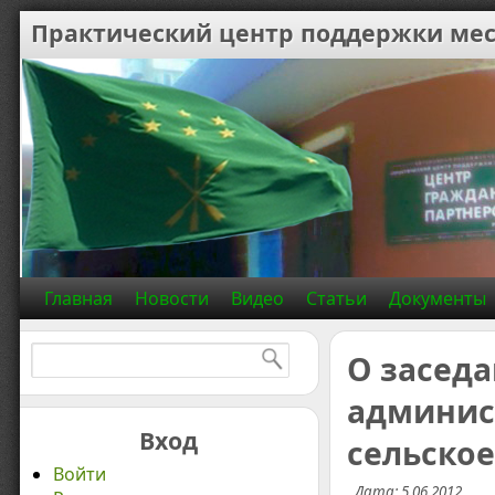
Практический центр поддержки мес
Главная
Новости
Видео
Статьи
Документы
Найти:
О заседа
админис
Вход
сельское
Войти
Дата: 5.06.2012