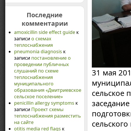
Последние
комментарии
amoxicillin side effect guide
к
записи
о схемах
теплоснабжения
pneumonia diagnosis
к
записи
постановление о
проведении публичных
слушаний по схеме
31 мая 20
теплоснабжения
муниципал
муниципального
образования «Дмитриевское
сельское 
сельское поселение»
заседание
penicillin allergy symptoms
к
записи
Проект схемы
подготовк
теплоснабжения разместить
сельского
на сайте
otitis media red flags
к