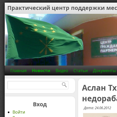
Практический центр поддержки мес
Главная
Новости
Видео
Статьи
Документы
Найти:
Аслан Т
недораб
Вход
Дата: 24.06.2012
Войти