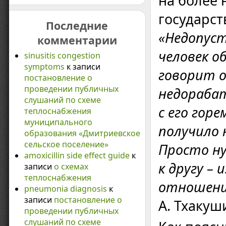
на более 
государс
Последние
«Недопуст
комментарии
человек о
sinusitis congestion
symptoms
к записи
говорит о
постановление о
проведении публичных
недораба
слушаний по схеме
с его гор
теплоснабжения
муниципального
получило
образования «Дмитриевское
сельское поселение»
Просто ну
amoxicillin side effect guide
к
к другу –
записи
о схемах
теплоснабжения
отношени
pneumonia diagnosis
к
записи
постановление о
А. Тхакуш
проведении публичных
слушаний по схеме