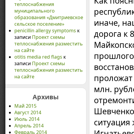
Как поясн
теплоснабжения
республик
муниципального
образования «Дмитриевское
иначе, на
сельское поселение»
penicillin allergy symptoms
к
дорога к 
записи
Проект схемы
Майкопск
теплоснабжения разместить
на сайте
прошлого
otitis media red flags
к
записи
Проект схемы
восстанов
теплоснабжения разместить
проложат 
на сайте
млн. рубл
Архивы
отремонти
Май 2015
Шевченко
Август 2014
Июль 2014
ситуация 
Апрель 2014
Игнатьевс
Февраль 2014