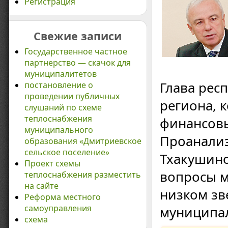
Регистрация
Свежие записи
Государственное частное
партнерство — скачок для
муниципалитетов
Глава рес
постановление о
проведении публичных
региона, 
слушаний по схеме
теплоснабжения
финансов
муниципального
Проанализ
образования «Дмитриевское
сельское поселение»
Тхакушино
Проект схемы
вопросы м
теплоснабжения разместить
на сайте
низком зв
Реформа местного
самоуправления
муниципа
схема