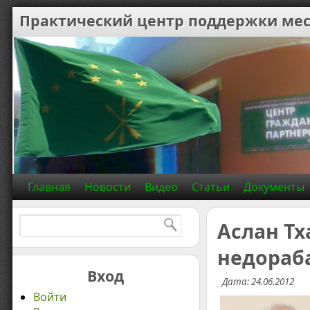
Практический центр поддержки мес
Главная
Новости
Видео
Статьи
Документы
Найти:
Аслан Тх
недораб
Вход
Дата: 24.06.2012
Войти