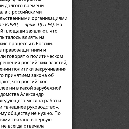
и долгого времени
ала с российскими
льственными организациями
ле ЮРРЦ — прим. ЦГП РА)
. На
й площади заявляют, что
 пыталось влиять на
кие процессы в России.
е правозащитники и
ли говорят о политическом
 решения российских властей,
ении политики закручивания
го принятием закона об
ают, что российское
лее ни в какой зарубежной
домства Александр
следующего месяца работы
и «внешнее руководство».
ому обществу не нужно. По
тями связано в первую
 не всегда отвечала