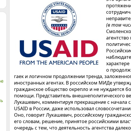
протяжени
сотруднич
неправите
(в том чис
Смоленско
агентство
политичес
Российски
наблюдате
характере
о продолж
гаек и логичном продолжении тренда, заложенно
ое
иностранных агентах. В российском МИДе утвержд
гражданское общество окрепло и не нуждается бо
помощи. Представитель внешнеполитического ве
ть
Лукашевич, комментируя прекращение с начала 
USAID в России, даже использовал словосочетани
Оно, говорит Лукашевич, российскому гражданск
его словам, решение, принятое российскими влас
очередь с тем, что деятельность агентства далеко