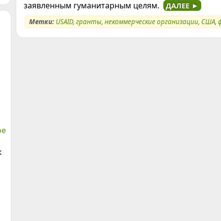
заявленным гуманитарным целям.
ДАЛЕЕ ►
Метки:
USAID
,
гранты
,
некоммерческие организации
,
США
,
ое
к