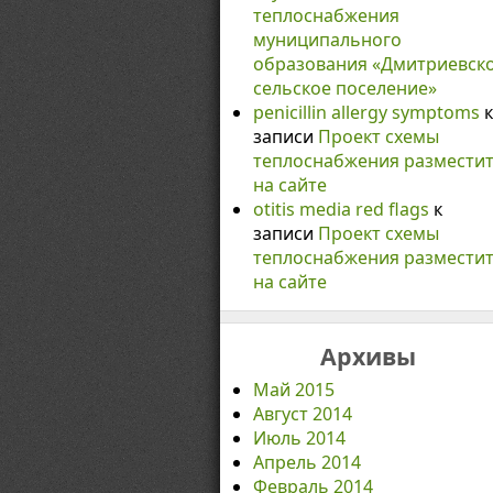
теплоснабжения
муниципального
образования «Дмитриевск
сельское поселение»
penicillin allergy symptoms
к
записи
Проект схемы
теплоснабжения размести
на сайте
otitis media red flags
к
записи
Проект схемы
теплоснабжения размести
на сайте
Архивы
Май 2015
Август 2014
Июль 2014
Апрель 2014
Февраль 2014