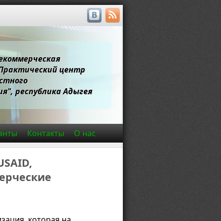
екоммерческая
"Практический центр
стного
я", республика Адыгея
анты
Контакты
О нас
USAID,
ерческие
зация, которая на