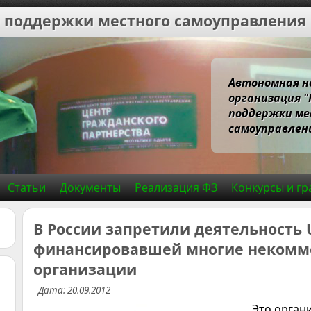
 поддержки местного самоуправления
Автономная н
организация 
поддержки ме
самоуправлени
Статьи
Документы
Реализация ФЗ
Конкурсы и гр
В России запретили деятельность 
финансировавшей многие некомм
организации
Дата: 20.09.2012
Это органи