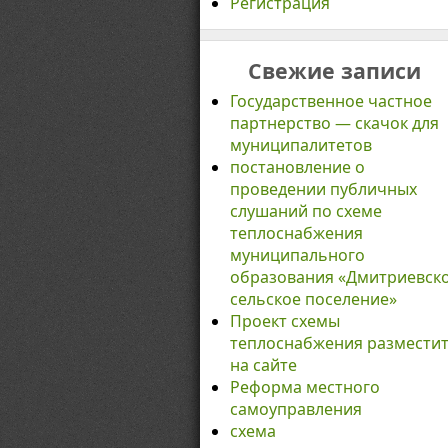
Регистрация
Свежие записи
Государственное частное
партнерство — скачок для
муниципалитетов
постановление о
проведении публичных
слушаний по схеме
теплоснабжения
муниципального
образования «Дмитриевск
сельское поселение»
Проект схемы
теплоснабжения размести
на сайте
Реформа местного
самоуправления
схема