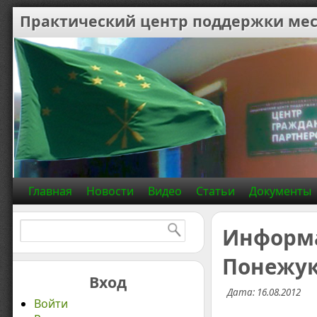
Практический центр поддержки мес
Главная
Новости
Видео
Статьи
Документы
Найти:
Информа
Понежу
Вход
Дата: 16.08.2012
Войти