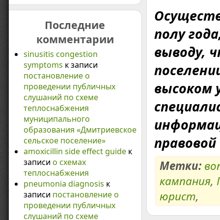
Осуществ
Последние
полу года
комментарии
выводу, 
sinusitis congestion
symptoms
к записи
поселени
постановление о
высоком у
проведении публичных
слушаний по схеме
специали
теплоснабжения
муниципального
информац
образования «Дмитриевское
правовой
сельское поселение»
amoxicillin side effect guide
к
записи
о схемах
Метки:
во
теплоснабжения
кампания
,
pneumonia diagnosis
к
юрист
,
записи
постановление о
проведении публичных
слушаний по схеме